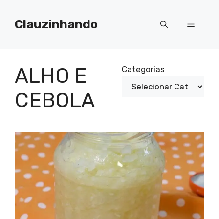
Pular
para
Clauzinhando
Menu
o
conteúdo
ALHO E
Categorias
CEBOLA