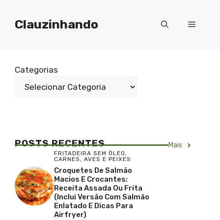
Pular
para
Clauzinhando
Menu
o
conteúdo
Categorias
POSTS RECENTES
Mais
FRITADEIRA SEM ÓLEO
,
CARNES, AVES E PEIXES
Croquetes De Salmão
Macios E Crocantes:
Receita Assada Ou Frita
(inclui Versão Com Salmão
Enlatado E Dicas Para
Airfryer)