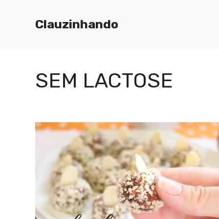
Pular
para
Clauzinhando
o
conteúdo
SEM LACTOSE