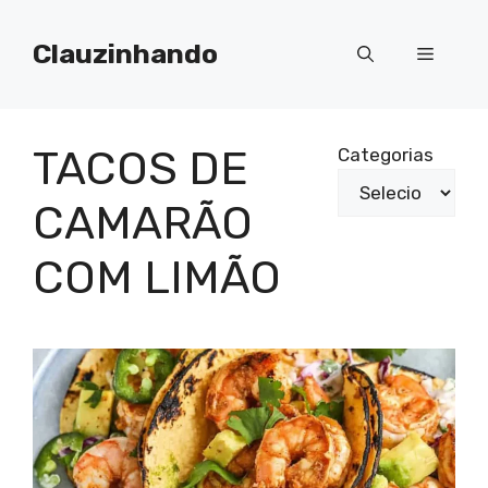
Pular
para
Clauzinhando
Menu
o
conteúdo
TACOS DE
Categorias
CAMARÃO
COM LIMÃO