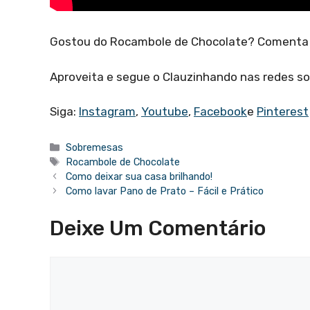
Gostou do Rocambole de Chocolate? Comenta
Aproveita e segue o Clauzinhando nas redes so
Siga:
Instagram
,
Youtube
,
Facebook
e
Pinterest
Categorias
Sobremesas
Tags
Rocambole de Chocolate
Como deixar sua casa brilhando!
Como lavar Pano de Prato – Fácil e Prático
Deixe Um Comentário
Comentário