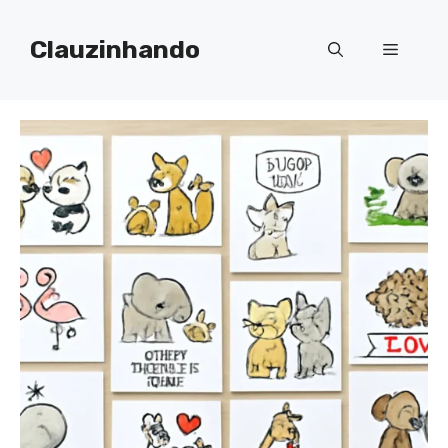
Pular
para
Clauzinhando
Menu
o
conteúdo