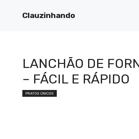
Pular
para
Clauzinhando
o
conteúdo
LANCHÃO DE FOR
– FÁCIL E RÁPIDO
PRATOS ÚNICOS