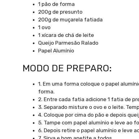
1 pão de forma
200g de presunto
200g de muçarela fatiada
1 ovo
1 xícara de chá de leite
Queijo Parmesão Ralado
Papel Alumínio
MODO DE PREPARO:
1. Em uma forma coloque o papel alumín
forma.
2. Entre cada fatia adicione 1 fatia de 
3. Separado misture o ovo e o leite. Tem
4. Coloque por cima do pão e depois queij
5. Tampe com papel alumínio e leve ao f
6. Depois retire o papel alumínio e leve 
7. Sirva e bom apetite a todos.