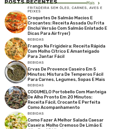
POSTS RECENTES
Mais
FRITADEIRA SEM ÓLEO
,
CARNES, AVES E
PEIXES
Croquetes De Salmão Macios E
Crocantes: Receita Assada Ou Frita
(inclui Versão Com Salmão Enlatado E
Dicas Para Airfryer)
BEBIDAS
Frango Na Frigideira: Receita Rápida
Com Molho Cítrico E Amanteigado
Para Jantar Fácil
BEBIDAS
Ervas De Provence Caseiro Em 5
Minutos: Mistura De Temperos Fácil
Para Carnes, Legumes, Sopas E Mais
BEBIDAS
COGUMELO Portobello Com Manteiga
De Alho Pronto Em 20 Minutos:
Receita Fácil, Crocante E Perfeita
Como Acompanhamento
BEBIDAS
Como Fazer A Melhor Salada Caesar
Caseira: Molho Cremoso De Limão E