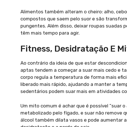
Alimentos também alteram o cheiro: alho, ceb
compostos que saem pelo suor e são transfor
pungentes. Além disso, deixar roupas suadas po
têm mais tempo para agir.
Fitness, Desidratação E M
Ao contrário da ideia de que estar descondici
aptas tendem a começar a suar mais cedo e tal
corpo regula a temperatura de forma mais efici
liberado mais rápido, ajudando a manter a temper
sedentários podem suar mais em atividades cot
Um mito comum é achar que é possível “suar o á
metabolizado pelo fígado, e suar não remove q
álcool também dilata vasos e pode aumentar a
desidratação e a perda de sais.