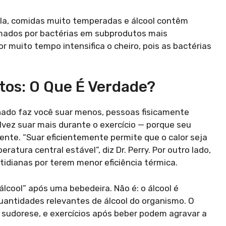
ola, comidas muito temperadas e álcool contêm
mados por bactérias em subprodutos mais
r muito tempo intensifica o cheiro, pois as bactérias
itos: O Que É Verdade?
onado faz você suar menos, pessoas fisicamente
vez suar mais durante o exercício — porque seu
ente. “Suar eficientemente permite que o calor seja
atura central estável”, diz Dr. Perry. Por outro lado,
idianas por terem menor eficiência térmica.
lcool” após uma bebedeira. Não é: o álcool é
uantidades relevantes de álcool do organismo. O
 sudorese, e exercícios após beber podem agravar a