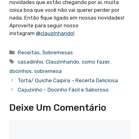
novidades que estão chegando por ai, muita
coisa boa que você não vai querer perder por
nada. Então fique ligado em nossas novidades!
Aproveite para seguir nosso
instagram
@clauzinhando!
Categorias
Receitas
,
Sobremesas
Tags
casadinho
,
Clauzinhando
,
como fazer
,
docinhos
,
sobremesa
Torta/ Quiche Caipira – Receita Deliciosa
Cajuzinho – Docinho Fácil e Saboroso
Deixe Um Comentário
Comentário